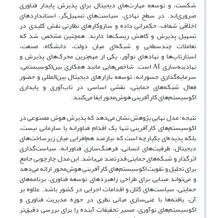
شکست، و توسعه مهارت‌های دیجیتال برای پذیرش پایدار فناوری
ضروری‌اند. در سطح نهادی، سیاست‌های تسهیل‌گر، استانداردهای
اخلاقی شفاف، حکمرانی داده و سازوکارهای نظارتی نقش کلیدی در
تسهیل پذیرش و کاهش ریسک‌ها دارند. همچنین مشخص شد که
تعاملات چندسطحی و شبکه‌ای میان دولت، دانشگاه، صنعت،
استارتاپ‌ها و نهادهای نوآور، یکی از مهم‌ترین محرک‌های پذیرش و
نهادینه‌سازی AI است. شاخص‌هایی مانند همکاری بین‌اکوسیستمی،
سرمایه‌گذاری جسورانه، توسعه بازارهای دیجیتال بین‌المللی و حضور
فعال شبکه‌های حمایتی، نقشی اساسی در تاب‌آوری و پایداری
اکوسیستم‌های کارآفرینی هوش‌محور ایفا می‌کنند.
نتیجه: مدل نهایی پژوهش نشان می‌دهد که پذیرش هوش مصنوعی در
اکوسیستم‌های کارآفرینی تنها یک اقدام فناورانه یا سازمانی نیست،
بلکه پدیده‌ای یکپارچه است که نیازمند هم‌افزایی میان زیرساخت‌های
دیجیتال، ظرفیت‌های انسانی، فرهنگ‌سازی فناورانه، سیاست‌گذاری
اثرگذار و شبکه‌های حمایتی قدرتمند می‌باشد. این مدل چارچوبی جامع
برای تحلیل و تقویت اکوسیستم‌های کارآفرینی هوش‌محور ارائه می‌دهد
و می‌تواند مبنایی برای طراحی راهبردهای توسعه فناوری، برنامه‌های
حمایتی، سیاست‌های کلان و اقدامات اجرایی در کشور باشد. علاوه بر
آن، یافته‌ها با غنی‌سازی مبانی نظری در حوزه مدیریت فناوری و
اکوسیستم‌های نوآوری، مسیر تحقیقات آینده را برای بررسی دقیق‌تر