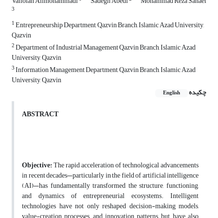
Valiolah Alimohammadi
Sadegh Abedi
Mohammad Reza Sanaei
3
1
Entrepreneurship Department, Qazvin Branch, Islamic Azad University,
Qazvin
2
Department, of Industrial Management Qazvin Branch, Islamic Azad
University, Qazvin
3
Information Management Department, Qazvin Branch, Islamic Azad
University, Qazvin
چکیده
English
ABSTRACT
Objective:
The rapid acceleration of technological advancements
in recent decades—particularly in the field of artificial intelligence
(AI)—has fundamentally transformed the structure, functioning,
and dynamics of entrepreneurial ecosystems. Intelligent
technologies have not only reshaped decision-making models,
value-creation processes, and innovation patterns, but have also