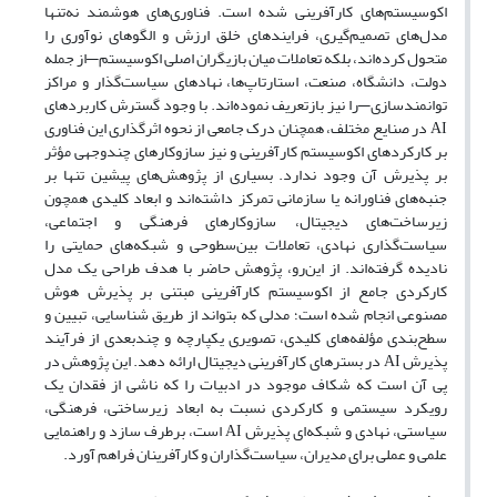
اکوسیستم‌های کارآفرینی شده است. فناوری‌های هوشمند نه‌تنها
مدل‌های تصمیم‌گیری، فرایندهای خلق ارزش و الگوهای نوآوری را
متحول کرده‌اند، بلکه تعاملات میان بازیگران اصلی اکوسیستم—از جمله
دولت، دانشگاه، صنعت، استارتاپ‌ها، نهادهای سیاست‌گذار و مراکز
توانمندسازی—را نیز بازتعریف نموده‌اند. با وجود گسترش کاربردهای
AI در صنایع مختلف، همچنان درک جامعی از نحوه اثرگذاری این فناوری
بر کارکردهای اکوسیستم کارآفرینی و نیز سازوکارهای چندوجهی مؤثر
بر پذیرش آن وجود ندارد. بسیاری از پژوهش‌های پیشین تنها بر
جنبه‌های فناورانه یا سازمانی تمرکز داشته‌اند و ابعاد کلیدی همچون
زیرساخت‌های دیجیتال، سازوکارهای فرهنگی و اجتماعی،
سیاست‌گذاری نهادی، تعاملات بین‌سطوحی و شبکه‌های حمایتی را
نادیده گرفته‌اند. از این‌رو، پژوهش حاضر با هدف طراحی یک مدل
کارکردی جامع از اکوسیستم کارآفرینی مبتنی بر پذیرش هوش
مصنوعی انجام شده است؛ مدلی که بتواند از طریق شناسایی، تبیین و
سطح‌بندی مؤلفه‌های کلیدی، تصویری یکپارچه و چندبعدی از فرآیند
پذیرش AI در بسترهای کارآفرینی دیجیتال ارائه دهد. این پژوهش در
پی آن است که شکاف موجود در ادبیات را که ناشی از فقدان یک
رویکرد سیستمی و کارکردی نسبت به ابعاد زیرساختی، فرهنگی،
سیاستی، نهادی و شبکه‌ای پذیرش AI است، برطرف سازد و راهنمایی
علمی و عملی برای مدیران، سیاست‌گذاران و کارآفرینان فراهم آورد.