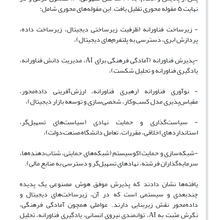
نهایت ۵ مقوله محوری تقلیل یافت. این مقوله‌های محوری شامل:
- زیرساخت فناورانه (ظرفیت زیرساختی دیجیتال، زیرساخت داده،
پردازش ابری، دسترسی به پلتفرم‌های دیجیتال)،
-پذیرش فناورانه (آمادگی فرهنگی برای AI، مدیریت دانش فناورانه،
یادگیری فناورانه و تحلیل شکست)،
- نوآوری فناورانه (رهبری فناورانه، ارزش‌آفرینی داده‌محور،
مقیاس‌پذیری مدل کسب‌وکار، شخصی‌سازی و توسعه بازار دیجیتال)،
- سیاست‌گذاری و حمایت نهادی (سیاست‌های تسهیل‌گر،
استانداردهای اخلاقی، مقررات، تعامل دانشگاه–صنعت–دولت)،
-شبکه‌سازی و حمایت اکوسیستم (شبکه‌های حمایتی، شتاب‌دهنده‌ها،
سرمایه‌گذاران فرشته، نهادهای تسهیل‌گر و دسترسی به منابع مالی).
یافته‌ها نشان دادند که پذیرش موفق هوش مصنوعی یک پدیده
چندبعدی و سیستمی است که در آن، زیرساخت‌های دیجیتال و
داده‌محور نقش زیربنایی دارند. عواملی همچون آمادگی فرهنگی،
نگرش مثبت به AI، توانمندی نیروی انسانی، یادگیری فناورانه، تحلیل