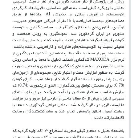
روش: این پژوهش از نظر هدف، کاربردی و از نظر ماهیت، توصیفی–
تحلیلی با رویکرد کیفی است. به منظور شناسایی دقیق ابعاد کارکردی
اکوسیستم کارآفرینی مبتنی بر پذیرش AI، داده‌ها از طریق
مصاحبه‌های نیمه‌ساختاریافته با ۱۵ نفر از خبرگان حوزه‌های مدیریت،
نوآوری، فناوری‌های دیجیتال، کارآفرینی، سیاست‌گذاری و توسعه
فناوری در ایران گردآوری شد. نمونه‌گیری به روش هدفمند و
گلوله‌برفی انجام گرفت تا افرادی انتخاب شوند که تجربه عملی و شناخت
عمیقی نسبت به اکوسیستم‌های فناورانه و کارآفرینی داشته باشند.
مصاحبه‌ها پس از ضبط، با دقت بالا پیاده‌سازی شده و با بهره‌گیری از
نرم‌افزار MAXQDA کدگذاری شدند. تحلیل داده‌ها بر اساس روش
تحلیل مضمون در سه مرحله‌ی کدگذاری باز، محوری و انتخابی صورت
گرفت. به منظور افزایش دقت و اعتبار نتایج، مجموعه‌ای از آزمون‌های
روایی و پایایی مورد استفاده قرار گرفت؛ از جمله ضریب کاپای کوهن
(0.78) برای سنجش توافق بین‌کدگذاران، آلفای کرپندورف (0.74) که
برازش مناسب ساختار مضامین را تأیید می‌کنند. برای تقویت غنای
مفهومی تحلیل، بیش از ۵۰ مقاله داخلی و خارجی نیز مرور و در فرایند
مقایسه نظری در نظر گرفته شد. تمامی مراحل گردآوری داده‌ها با
رعایت اصول اخلاق پژوهش انجام شد و مشارکت‌کنندگان رضایت
آگاهانه ارائه دادند.
یافته‌ها: تحلیل داده‌های کیفی منجر به استخراج ۲۷۰ کد اولیه گردید که
پس از پالایش و ادغام، به ۴۱ شاخص مفهومی، ۱۴ مضمون فرعی و در