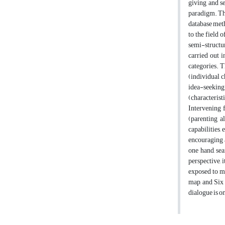
giving and s
paradigm. The
database meth
to the field 
semi-structur
carried out 
categories. T
(individual c
idea-seeking
(characterist
Intervening f
(parenting a
capabilities,
encouraging a
one hand, sea
perspective, 
exposed to mu
map, and Six 
dialogue is on