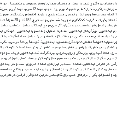
ده‌بنیاد بهره گیری شد. در روش داده‌بنیاد میدان پژوهش معطوف بر متخصصان حوزۀ
مدیران خانۀ خلاق، مدیران استارات‌آپ‌های صنایع نرم مرتبط با حوزۀ کودک و منتورهای مراکز رشد پارک‌های عل
 از انجام مصاحبه‌ها و ویرایش و تدوین، دسته بندی از طریق اختصاص نشانگرها صورت
تحلیل داده‌ها به شیوۀ کدگذاری سه مرحله‌ای (کدگذاری باز، محوری و انتخ
ش عامل شامل شرایط سبب‌ساز و علّی(ویژگی‌های فردی کودکان، عوامل اجتماعی، عوامل
ای ایده‌جویی، ویژگی‌های ایده‌جویی، مفاهیم متقابل و همسو با ایده‌جویی ،کودکانِ اید
خشی خانواده، غنای محیط یادگیری، درجۀ تمرکز برنامۀ‌درسی)؛ عوامل مداخله‌گر(تسهیلگر
انه و ایده‌جویانۀ معلمان)، (والدگری همسو با ایده‌جویی)، (توسعۀ برنامۀ درسی با نگرش
آفرینشگری، چرخش تحول‌آفرین نقش معلم، فرصت‌آفرینی و توسعۀ تعاملات کودک و ا
زی، انعطاف پذیری، برازندگی و روایی درونی بهره گرفته شد. ایده‌جویی از یک سو موج
 از سوی دیگر از منظر کاربردی، منجر به حضور فعال کودکان در فعالیت‌های آموزشی و ع
رفتن در معرض ایده‌هایی متعدد، تسلط بر ابزارهای متعدد ضروری است و در ایده‌جو
 ذهنی و شش کلاه تفکر از اثربخشی حائز اهمیتی برخوردارند. همچنین نتایج مطالعه م
د و گفت‌وگو، یکی از ابزارهای اصلی برای گام نهادن در این خط و قرار گرفتن در معرض ی