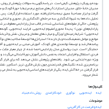
بوده و رویکرد پژوهش، کیفی است. در پاسخگویی به سوالات پژوهش از روش دا
گرفت و ابزار مصاحبۀ عمیقِ نیمه‌ساختاریافته، مورد استفاده قرارگرفت. پس
پژوهش، حاکی از مقوله‌های شناسایی شده در قالب مدل پارادایمی معطوف بر ش
پارادایم‌های نوین)؛ پدیدۀ محوری(مفهوم ایده‌جویی، فرایند ایده‌جویی، گونه‌ه
ایده‌جویی)؛ شرایط زمینه‌ای( ویژگی و مهارت‌های معلمان و مربیان، نقش و اثرب
موانع و عوامل تضعیف‌کننده و بازدارنده)؛ استراتژی‌ها (توسعۀ صلاحیت‌های نوآور
پیامدها(رشد و توسعۀ توانمندی های کودک، آموزش مبتنی بر ایده‌جویی و 
حمایتگر) است. جهت رواسازی مدل پارادایمی احصا شده، از چهار معیار مثلث سا
فردی، استقلال و افزایش اعتماد به نفس دانش‌آموزان دورۀ ابتدائی می‌گردد و
ویژه دوره ابتدایی می شود. یافته‌های پژوهش نشان می‌دهد که برای قرار گ
برنامه‌ریزی شده، تکنیک‌های قدرتمندی چون بارش فکری، تریز، اسکمپر، نقشه
قرار گرفتن در خط آتشِ ایده، یکی از فرایندهای اساسی ایده‌جویی به شمار می رو
شمار می‌رود.
کلیدواژه‌ها
ایده‌
ایده‌جویی
نوآوری
خودکارامدی
روش داده‌بنیاد
موضوعات
ایده و فرصت در کارآفرینی