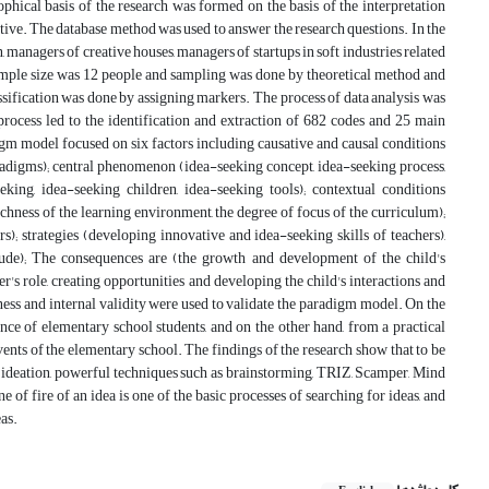
hical basis of the research was formed on the basis of the interpretation
ative. The database method was used to answer the research questions. In the
, managers of creative houses, managers of startups in soft industries related
sample size was 12 people and sampling was done by theoretical method and
ssification was done by assigning markers. The process of data analysis was
process led to the identification and extraction of 682 codes and 25 main
adigm model focused on six factors including causative and causal conditions
 paradigms); central phenomenon (idea-seeking concept, idea-seeking process,
eking, idea-seeking children, idea-seeking tools); contextual conditions
 richness of the learning environment, the degree of focus of the curriculum);
rs); strategies (developing innovative and idea-seeking skills of teachers),
tude); The consequences are (the growth and development of the child's
er's role, creating opportunities and developing the child's interactions and
eness and internal validity were used to validate the paradigm model. On the
nce of elementary school students, and on the other hand, from a practical
 events of the elementary school. The findings of the research show that to be
ned ideation, powerful techniques such as brainstorming, TRIZ, Scamper, Mind
e of fire of an idea is one of the basic processes of searching for ideas, and
eas.