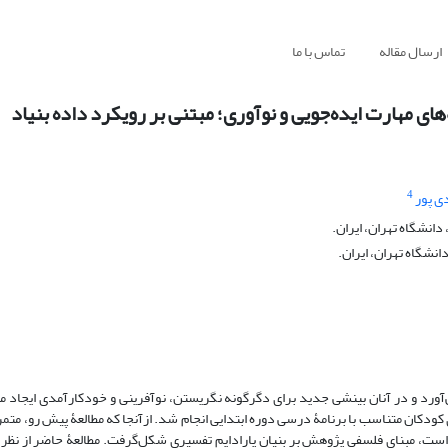
ارسال مقاله
تماس با ما
های مهارت‌ ایده‌جویی و نوآوری؛ مبتنی بر رویکرد داده بنیاد
4
ی پور
انشگاه تهران، ایران.
نشگاه تهران، ایران.
‌آورد و در آنان بینشی‌ جدید برای دگرگونه نگریستن، نوآفرینی و خودکارآمدی ایجاد 
ی کودکان متناسب با برنامۀ درسی دوره ابتدایی انجام شد. ازآنجا که مطالعۀ پیش رو، متم
ا است، مبنای فلسفی پژوهش بر بنیان پارادایم تفسیری شکل‌گرفت. مطالعۀ حاضر از نظ