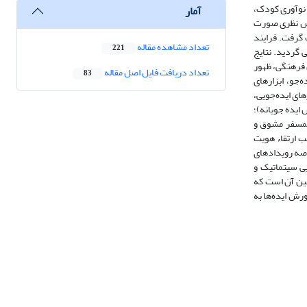
 نوآوری کودک،
آمار
م و فناوری بود. حجم نمونه 12 نفر و نمونه گیری به روش نظری صورت
 گرفت. فرایند
تعداد مشاهده مقاله
221
ابی) انجام پذیرفت. فرایند کدگذاری منجر به شناسایی و استخراج 682 کد و 25 مقولۀ اصلی گردید. نتایج
 فرهنگی، ظهور
تعداد دریافت فایل اصل مقاله
83
ه‌جو، ابزارهای
های ایده‌جویی،
 ایده جویانه)؛
تمسفر مشوق و
ب ارتقاء هویت
رصه رویدادهای
یی سیتماتیک و
بین آن است که
ورش ایده‌ها به