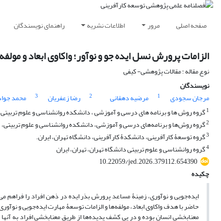
صفحه اصلی
مرور
اطلاعات نشریه
راهنمای نویسندگان
الزامات پرورش نسل ایده جو و نوآور؛ واکاوی ابعاد و مولفه‌
نوع مقاله : مقالات پژوهشی- کیفی
نویسندگان
3
2
1
مرجان سجودی
مرضیه دهقانی
رضا زعفریان
محمد جواد
1
گروه روش ها و برنامه های درسی و آموزشی ، دانشکده روانشناسی و علوم تربیتی، د
2
گروه روش‌ها و برنامه‌های درسی و آموزشی، دانشکده روانشناسی و علوم تربیتی، دا
3
گروه توسعۀ کارآفرینی، دانشکدۀ کارآفرینی، دانشگاه تهران، ایران.
4
گروه روانشناسی و علوم تربیتی دانشگاه تهران، تهران، ایران
10.22059/jed.2026.379112.654390
چکیده
ایده‌جویی و نوآوری، زمینۀ مساعد پرورش بذر ایده در ذهن افراد را فراهم می
حاضر با هدف واکاوی ابعاد، مولفه‌ها و الزامات توسعۀ مهارت‌ ایده‌جویی و نوآور
معنابخشی انسان بوده و در پی کشف پدیده‌ها از طریق معنابخشی افراد به آنه