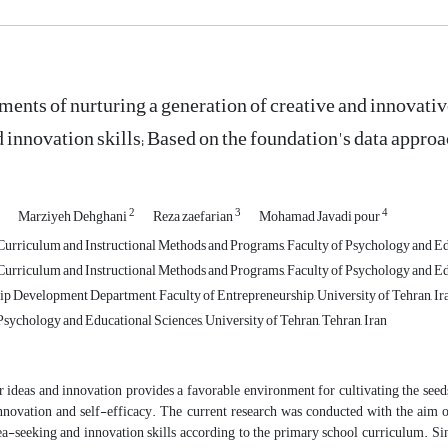
ments of nurturing a generation of creative and innovati
d innovation skills; Based on the foundation's data appro
2
3
4
Marziyeh Dehghani
Reza zaefarian
Mohamad Javadi pour
urriculum and Instructional Methods and Programs, Faculty of Psychology and Educ
urriculum and Instructional Methods and Programs, Faculty of Psychology and Educ
p Development Department, Faculty of Entrepreneurship, University of Tehran, Ir
sychology and Educational Sciences, University of Tehran, Tehran, Iran
 ideas and innovation provides a favorable environment for cultivating the seeds
 innovation and self-efficacy. The current research was conducted with the aim
dea-seeking and innovation skills according to the primary school curriculum. 