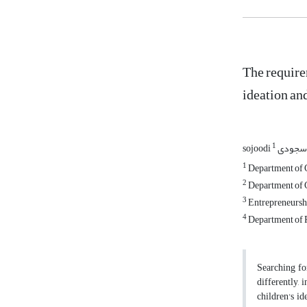
The require
ideation an
1
sojoodi سجودی
1
Department of C
2
Department of C
3
Entrepreneurshi
4
Department of P
Searching for
differently,
children's i