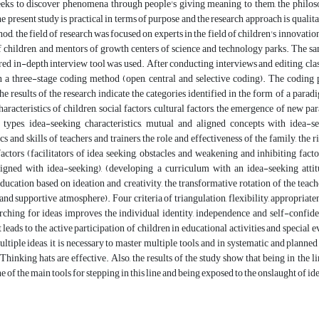
eeks to discover phenomena through people's giving meaning to them, the philosop
 present study is practical in terms of purpose and the research approach is qualit
od, the field of research was focused on experts in the field of children's innovation
of children, and mentors of growth centers of science and technology parks. The 
ed in-depth interview tool was used. After conducting interviews and editing, cla
in a three-stage coding method (open, central and selective coding). The coding 
he results of the research indicate the categories identified in the form of a par
haracteristics of children, social factors, cultural factors, the emergence of new
 types, idea-seeking characteristics, mutual and aligned concepts with idea-se
ics and skills of teachers and trainers, the role and effectiveness of the family, the
actors (facilitators of idea seeking, obstacles and weakening and inhibiting facto
ligned with idea-seeking), (developing a curriculum with an idea-seeking atti
 education based on ideation and creativity, the transformative rotation of the teach
nd supportive atmosphere). Four criteria of triangulation, flexibility, appropriat
rching for ideas improves the individual identity, independence and self-confide
it leads to the active participation of children in educational activities and special
ltiple ideas, it is necessary to master multiple tools, and in systematic and plan
Thinking hats are effective. Also, the results of the study show that being in the lin
e of the main tools for stepping in this line and being exposed to the onslaught of id