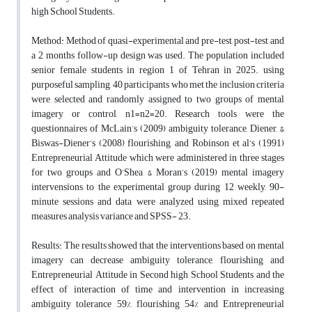
high School Students.
Method: Method of quasi-experimental and pre-test, post-test and
a 2 months follow-up design was used. The population included
senior female students in region 1 of Tehran in 2025. using
purposeful sampling, 40 participants who met the inclusion criteria
were selected and randomly assigned to two groups of mental
imagery or control, n1=n2=20. Research tools were the
questionnaires of McLain’s (2009) ambiguity tolerance, Diener, &
Biswas-Diener’s (2008) flourishing, and Robinson et al’s (1991)
Entrepreneurial Attitude which were administered in three stages
for two groups and O’Shea & Moran’s (2019) mental imagery
intervensions to the experimental group during 12 weekly, 90-
minute sessions and data were analyzed using mixed repeated
measures analysis variance and SPSS- 23.
Results: The results showed that the interventions based on mental
imagery can decrease ambiguity tolerance, flourishing and
Entrepreneurial Attitude in Second high School Students and the
effect of interaction of time and intervention in increasing
ambiguity tolerance 59%, flourishing 54% and Entrepreneurial