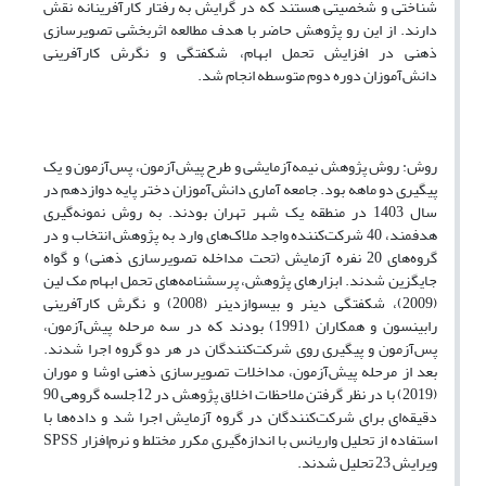
شناختی و شخصیتی هستند که در گرایش به رفتار کارآفرینانه نقش
دارند. از این رو پژوهش حاضر با هدف مطالعه اثربخشی تصویرسازی
ذهنی در افزایش تحمل ابهام، شکفتگی و نگرش کارآفرینی
دانش‌آموزان دوره دوم متوسطه انجام شد.
روش: روش پژوهش نیمه‌‌آزمایشی و طرح پیش‌آزمون، پس‌آزمون و یک
پیگیری دو ماهه بود. جامعه آماری دانش‌آموزان دختر پایه دوازدهم در
سال 1403 در منطقه یک شهر تهران بودند. به روش نمونه‌گیری
هدفمند، 40 شرکت‌کننده واجد ملاک‌های وارد به پژوهش انتخاب و در
گروه‌های 20 نفره آزمایش (تحت مداخله تصویرسازی ذهنی) و گواه
جایگزین شدند. ابزارهای پژوهش، پرسشنامه‌های تحمل ابهام مک لین
(2009)، شکفتگی دینر و بیسوازدینر (2008) و نگرش کارآفرینی
رابینسون و همکاران (1991) بودند که در سه مرحله پیش‌آزمون،
پس‌آزمون و پیگیری روی شرکت‌کنندگان در هر دو گروه اجرا شدند.
بعد از مرحله پیش‌آزمون، مداخلات تصویرسازی ذهنی اوشا و موران
(2019) با در نظر گرفتن ملاحظات اخلاق پژوهش در 12جلسه گروهی 90
دقیقه‌ای برای شرکت‌کنندگان در گروه آزمایش اجرا شد و داده‌ها با
استفاده از تحلیل واریانس با اندازه‌‌گیری مکرر مختلط و نرم‌افزار SPSS
ویرایش 23 تحلیل شدند.