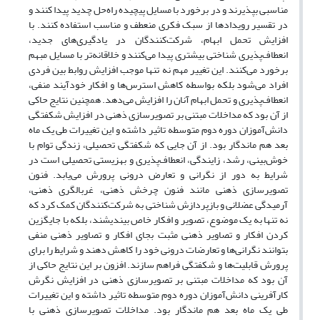
مناسبی بپذیرند و در برخورد با مسایل پیچیده راه‌حل چدید پیدا کنند و
در تقسیر رویدادها از سبک فکری منعطف و مناسب استفاده کنند. با
افزایش تحمل ابهام، شرکت‌کنندگان در یادگیری‌های جدید،
انعطاف‌پذیری شناختی بیشتری پیدا می‌کنند و خلاقانه‌تر با مسایل مبهم
برخورد می‌کنند. این تغییر مهم نه تنها موجب افزایش روابط بین فردی
افراد می‌شود بلکه بواسطه کاهش استرس‌ها و افکار خودآیند منفی،
انعطاف‌پذیری و تحمل ابهام آنان را افزایش می‌دهد. همچنین نتایج حاکی
از آن بود که مداخلات مبتنی بر تصویرسازی ذهنی در افزایش شکفتگی
دانش‌آموزان دوره دوم متوسطه تاثیر داشته و این تغییرات طی یک ماه
بعد هم ماندگار بود. از آن جایی که شکفتگی تحصیلی، زندگی توام با
خوش‌بینی، رشد، زایندگی، انعطاف‌پذیری و بهزیستی تحصیلی است در
شرایط به دور از نگرانی و تعارض درونی پرورش می‌یابد. فنون
تصویرسازی ذهنی مانند فنون چرخش ذهنی، غربالگری ذهنی،
آرمیدگی عضلانی و بازپردازش شناختی به شرکت‌کنندگان کمک کرد که
نه تنها به یک موضوع، تصویر و افکار خاص بیندیشند، بلکه با جایگزین
کردن افکار و تصاویر ذهنی مثبت بجای افکار و تصاویر ذهنی منفی
بتوانند نگرانی‌ها و تعارضات درونی خود را کاهش دهند و شرایط را برای
پرورش قابلیت‌ها و شکفتگی فراهم ‌سازند. افزون بر این نتایج حاکی از
آن بود که مداخلات مبتنی بر تصویرسازی ذهنی در افزایش نگرش
کارآفرینی دانش‌آموزان دوره دوم متوسطه تاثیر داشته و این تغییرات
طی یک ماه بعد هم ماندگار بود. مداخلات تصویرسازی ذهنی با