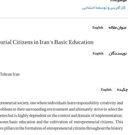
کارآفرینی و توسعه اجتماعی
عنوان مقاله
English
ial Citizens in Iran's Basic Education
نویسندگان
English
Tehran, Iran
چکیده
English
reneurial society; one where individuals learn responsibility, creativity, and
roblems in their surrounding environment and ultimately strive to select the
cieties but is highly dependent on the context and domain of implementation.
ween basic education and the cultivation of entrepreneurial citizens. This
 pillars in the formation of entrepreneurial citizens throughout the history