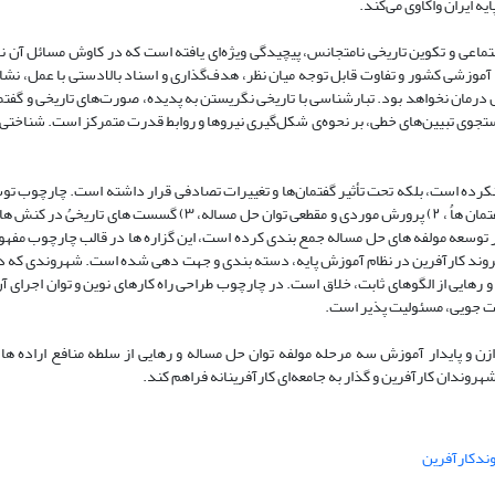
ه ایران واکاوی می‌کند.
اعی و تکوین تاریخی نامتجانس، پیچیدگی ویژه‌ای یافته است که در کاوش مسائل آن ناگز
 آموزشی کشور و تفاوت قابل توجه میان نظر، هدف‌گذاری و اسناد بالادستی با عمل، نشان
 درمان نخواهد بود. تبارشناسی با تاریخی نگریستن به پدیده، صورت‌های تاریخی و گفتما
تجوی تبیین‌های خطی، بر نحوه‌ی شکل‌گیری نیروها و روابط قدرت متمرکز است. شناختی ک
طی نکرده است، بلکه تحت تأثیر گفتمان‌ها و تغییرات تصادفی قرار داشته است. چارچوب ت
در پژوهش، شناخت وضعیت موجود را در قالب گزاره هایی چون ؛ ۱) ناپایداری گفتمان هاُ ، ۲) پرورش موردی و مقطعی توان 
 بر توسعه مولفه های حل مساله، و ۵) فقدان توازن در توسعه مولفه های حل مساله جمع بندی کرده است، این گزاره ها در قالب چارچو
 شهروند کارآفرین در نظام آموزش پایه، دسته بندی و جهت دهی شده است. شهروندی که 
رهایی از الگوهای ثابت، خلاق است. در چارچوب طراحی راه کارهای نوین و توان اجرای آن
کت جویی، مسئولیت پذیر است.
ازن و پایدار آموزش سه مرحله مولفه توان حل مساله و رهایی از سلطه منافع اراده ه
وندان کارآفرین و گذار به جامعه‌ای کارآفرینانه فراهم کند.
ندکارآفرین