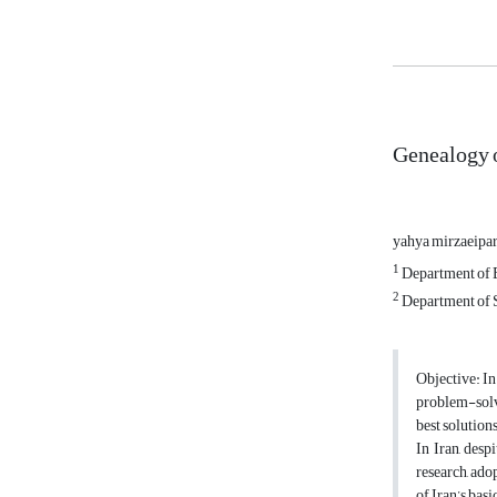
Genealogy o
yahya mirzaeipa
1
Department of E
2
Department of So
Objective: In
problem-solvi
best solution
In Iran, desp
research, ado
of Iran’s bas