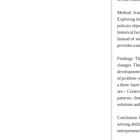
Method: Iran
Exploring its
policies, obj
historical fa
Instead of s
provides a sui
Findings: The
changes. The 
development o
of problem-s
a three-layer
are:- Creativ
patterns.-Inn
solutions, an
Conclusion: 
solving abili
entrepreneuri