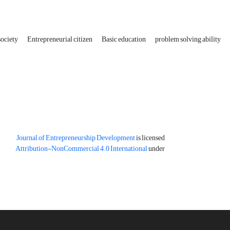
society
Entrepreneurial‌ citizen
Basic education
problem solving ability
Journal of Entrepreneurship Development
is licensed
Attribution-NonCommercial 4.0 International
under