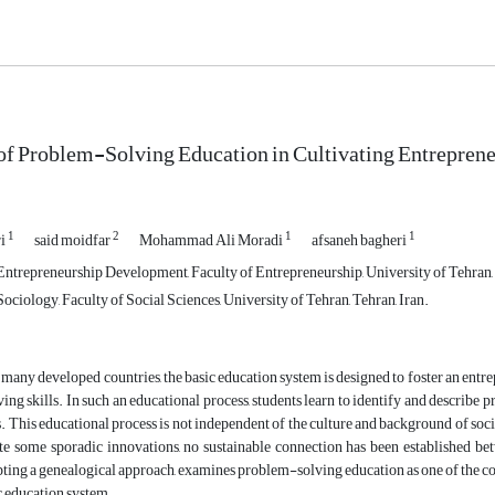
f Problem-Solving Education in Cultivating Entrepreneur
1
2
1
1
ri
said moidfar
Mohammad Ali Moradi
afsaneh bagheri
ntrepreneurship Development, Faculty of Entrepreneurship, University of Tehran, 
ciology, Faculty of Social Sciences, University of Tehran, Tehran, Iran.
 many developed countries, the basic education system is designed to foster an entrep
ng skills. In such an educational process, students learn to identify and describe p
s. This educational process is not independent of the culture and background of so
ite some sporadic innovations, no sustainable connection has been established bet
pting a genealogical approach, examines problem-solving education as one of the core
ic education system.