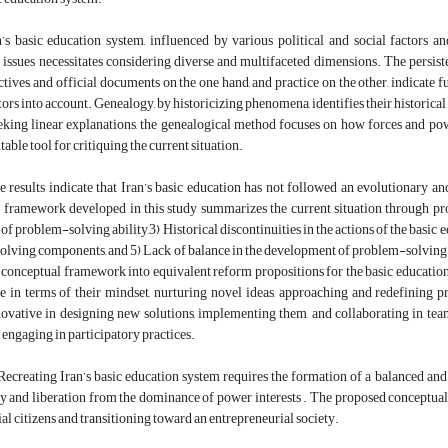
’s basic education system, influenced by various political and social factors a
 issues necessitates considering diverse and multifaceted dimensions. The persis
ectives, and official documents on the one hand, and practice on the other, indicat
ctors into account. Genealogy, by historicizing phenomena, identifies their historical
eeking linear explanations, the genealogical method focuses on how forces and p
table tool for critiquing the current situation.
 results indicate that Iran’s basic education has not followed an evolutionary an
framework developed in this study summarizes the current situation through propo
f problem-solving ability,3) Historical discontinuities in the actions of the basic
olving components, and 5) Lack of balance in the development of problem-solving
 conceptual framework into equivalent reform propositions for the basic education 
e in terms of their mindset, nurturing novel ideas, approaching and redefining p
ovative in designing new solutions, implementing them, and collaborating in team
d engaging in participatory practices.
Recreating Iran’s basic education system requires the formation of a balanced an
ty and liberation from the dominance of power interests . The proposed conceptua
al citizens and transitioning toward an entrepreneurial society.