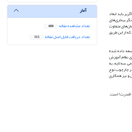
آمار
یر باید ابعاد
گر بیماری‌های
تعداد مشاهده مقاله
ن‌‌های متفاوت
480
ه از این طریق
تعداد دریافت فایل اصل مقاله
315
وسعه داده شده
حل مساله، ۳) گسست های تاریخیُ در کنش های نظام آموزش
ب مفهومی سه لایه، به
در چارچوب نوع
 و نیز همکاری
ا (قدرت) است.