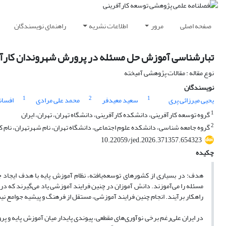
صفحه اصلی
مرور
اطلاعات نشریه
راهنمای نویسندگان
تبارشناسی آموزش حل مسئله در پرورش شهروندان کارآفر
نوع مقاله : مقالات پژوهشی آمیخته
نویسندگان
1
2
1
یحیی میرزائی پری
سعید معیدفر
محمد علی مرادی
افسان
1
گروه توسعه کارآفرینی، دانشکده کارآفرینی، دانشگاه تهران، تهران، ایران
2
گروه جامعه شناسی، دانشکده علوم اجتماعی، دانشگاه تهران، نام شهرتهران، نام ک
10.22059/jed.2026.371357.654323
چکیده
هدف: در بسیاری از کشورهای توسعه‌یافته، نظام آموزش پایه با هدف ایجاد ج
مسئله را می‌آموزند. دانش آموزان در چنین فرایند آموزشی یاد می‌گیرند که در ا
راهکار برآیند. انجام چنین فرایند آموزشی، مستقل از فرهنگ و پیشیه جوامع نیس
در ایران علی‌رغم برخی نوآوری‌های مقطعی، پیوندی پایدار میان آموزش پایه