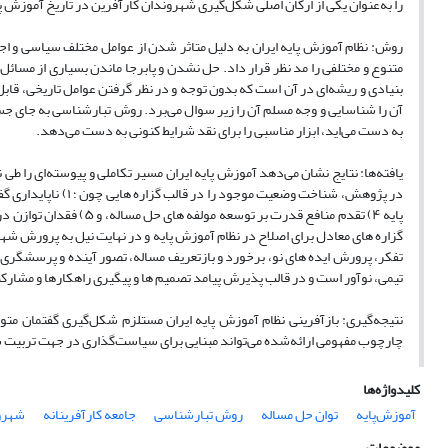
را به‌عنوان یکی از ارکان اصلی شکل‌گیری شهروندان کارآفرین در تاریخ آموزش پای
روش: نظام آموزش پایه ایران به دلیل متاثر شدن از عوامل مختلف سیاسی و اجتم
متنوع و مختلفی را مد نظر قرار داد. حل نشدن و پابرجا ماندن بسیاری از مسائل
بنیادی و ریشه‌ای در آن است که بدون توجه و در نظر گرفتن عوامل تاریخی، قابل
آن را شناسایی و وجه مسلم آن را زیر سوال می‌برد. روش تبارشناسی به جای جس
به دست می‌اید، ابزار مناسبی را برای نقد شرایط کنونی به دست می‌دهد.
یافته‌ها: نتایج نشان می‌دهد آموزش پایه ایران مسیر تکاملی و پیوسته‌ای را 
پایه ۴) تقدم منافع قدرت
گزاره های معادل برای اصلاح در نظام آموزش پایه و در نهایت نیل به پرورش
تفکر، پرورش ایده های نو، برخورد و بازتعریف مساله، تصور آینده و پرسشگری و 
تیمی، نوآور است و در قالب پذیرش پیامد تصمیم ها و پیگیری راهکارها و مشار
نتیجه‌گیری: بازآفرینی نظام آموزش پایه ایران مستلزم شکل‌گیری گفتمان متو
چارچوب مفهومی ارائه‌شده می‌تواند مبنایی برای سیاست‌گذاری در جهت تربیت شهر
کلیدواژه‌ها
آموزش‌پایه
توان حل مساله
روش تبارشناسی
جامعه کارآفرینانه
شهرو
موضوعات