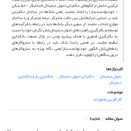
ترکیبیِ حاصل از الگوهای حکمرانی تحول دیجیتال (انتخابگر - خط شکن
- خودتوانمندساز) را اتخاذ نمایند. یعنی بانک‌ها در ساختار حکمرانی
باید بر اساس شرایط‌شان بین حالت متمرکز، نیمه متمرکز و یا ساختار
موازی انتخاب نمایند. از سویی دیگر بانک‌ها باید در رابطه با فرآیندهای
توسعه و بکارگیری راهبرد‌های تحول دیجیتال‌شان نگرش خود را نسبت
به بکارگیری فناوری با هدف پیشرو بودن در بازار صنعت بانکداری
تنظیم نمایند. در همین راستا بانک باید در رابطه با سازوکارهای
رابطه‌ای‌شان الگوی خود‌توانمندساز(یعنی نگاه ویژه به سازوکارهای
درون بنگاهی) را اولویت قرار دهند.
کلیدواژه‌ها
تحول دیجیتال
حکمرانی تحول دیجیتال
بانکداری باز و بانکداری
دیجیتال
موضوعات
کارآفرینی فناورانه
عنوان مقاله
English