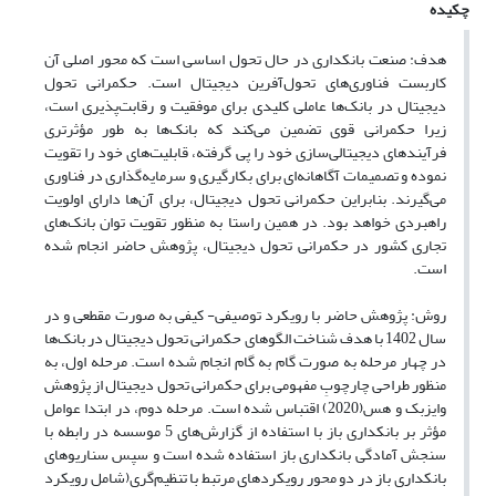
چکیده
هدف: صنعت بانکداری در حال تحول اساسی است که محور اصلی آن
کاربست فناوری‌های تحول‌آفرین دیجیتال است. حکمرانی تحول
دیجیتال در بانک‌ها عاملی کلیدی برای موفقیت و رقابت‌پذیری است،
زیرا حکمرانی قوی تضمین می‌کند که بانک‌ها به طور مؤثرتری
فرآیندهای دیجیتالی‌سازی خود را پی‌ گرفته، قابلیت‌های خود را تقویت
نموده و تصمیمات آگاهانه‌ای برای بکارگیری و سرمایه‌گذاری در فناوری
می‌گیرند. بنابراین حکمرانی تحول دیجیتال، برای آن‌ها دارای اولویت
راهبردی خواهد بود. در همین راستا به منظور تقویت توان بانک‌های
تجاری کشور در حکمرانی تحول دیجیتال، پژوهش حاضر انجام شده
است.
روش: پژوهش حاضر با رویکرد توصیفی- کیفی به صورت مقطعی و در
سال 1402 با هدف شناخت الگوهای حکمرانی تحول دیجیتال در بانک‌ها
در چهار مرحله به صورت گام به گام انجام شده است. مرحله اول، به
منظور طراحی چارچوبِ مفهومی برای حکمرانی تحول دیجیتال از پژوهش
وایزبک و هس(2020) اقتباس شده است. مرحله دوم، در ابتدا عوامل
مؤثر بر بانکداری باز با استفاده از گزارش‌های 5 موسسه در رابطه با
سنجش آمادگی بانکداری باز استفاده شده است و سپس سناریوهای
بانکداری باز در دو محور رویکردهای مرتبط با تنظیم‌گری(شامل رویکرد