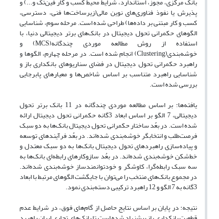
بانک مرکزی، مجوز، استاندارد، شرایط محیط کسب و کار فین‌تک و...) و
پذیرش یا نفوذ فناوری‌های نوین مالی(زیرساخت‌ها فنی، دسترسی،
کسب و کار مبتنی بر داده‌ها) طراحی شده است. مرحله سوم، شناسایی
الگوهای حکمرانی تحول دیجیتال در بانک‌های برتر دیجیتالی دنیا، با
استفاده از روش‌ مطالعه موردی چندگانه(MCS) و
خوشه‌بندی(Clustering) انجام شده است. در مرحله چهارم، الگوها و
راهبرد‌ حکمرانی تحول دیجیتال در فضای سناریو‌های بانکداری باز و
شناسایی راهبرد متناسب بر اساس شاخص‌ها و معیارهای پابرجایی
بررسی شده است.
یافته‌ها: بر اساس مطالعه موردی چندگانه در 11 بانک برتر تحول
دیجیتالی، 7 الگو بر اساس ابعاد 3گانه حکمرانی تحول دیجیتال ارائه
شده‌ است. در بعُد ساختار حکمرانی تحول دیجیتال بانک‌ها به دو سبک
فرصت‌طلب و انتخابگر خوشه‌بندی شده‌اند. در بعُد فرآیندهای توسعه
و پیاده‌سازی راهبرد‌های تحول دیجیتال بانک‌ها به دو سبک معتدل و
خط‌شکن خوشه‌بندی شده‌اند. در بعُد سازوکارهای رابطه‌ای بانک‌ها به
سه سبک رابطه‌گرا، کاوشگر و خودتوانمندساز خوشه‌بندی شده‌اند.
در مجموع بانک‌های منتخب را می‌توان با جایگشت الگوهای مرتبط با ابعاد
3گانه به 7 الگو و 12 راهبرد ترکیبی دسته‌بندی نمود.
نتیجه: در پایان بر اساس نتایج حاصل از گام‌های فوق، در شرایط عدم
قطعیت بانکداری باز پیشنهاد شده است تا بانک‌های تجاری ایران راهبرد