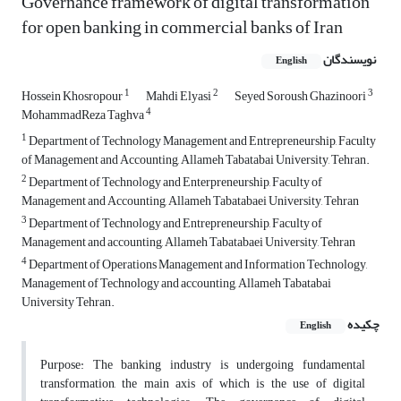
Governance framework of digital transformation
for open banking in commercial banks of Iran
نویسندگان
English
1
2
3
Hossein Khosropour
Mahdi Elyasi
Seyed Soroush Ghazinoori
4
MohammadReza Taghva
1
Department of Technology Management and Entrepreneurship, Faculty
of Management and Accounting, Allameh Tabatabai University, Tehran.
2
Department of Technology and Enterpreneurship, Faculty of
Management and Accounting, Allameh Tabatabaei University, Tehran
3
Department of Technology and Entrepreneurship, Faculty of
Management and accounting, Allameh Tabatabaei University, Tehran
4
Department of Operations Management and Information Technology,
Management of Technology and accounting, Allameh Tabatabai
University Tehran.
چکیده
English
Purpose: The banking industry is undergoing fundamental
transformation, the main axis of which is the use of digital