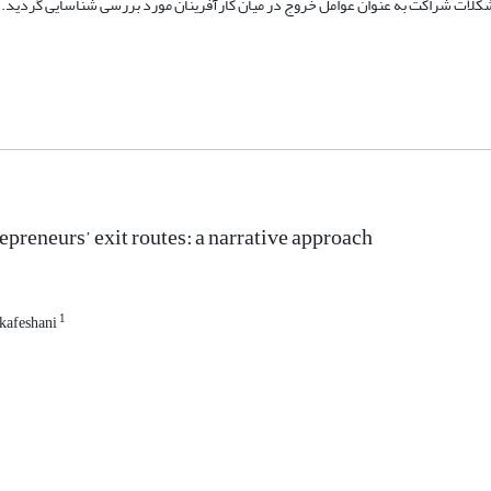
شکلات شراکت به عنوان عوامل خروج در میان کارآفرینان مورد بررسی شناسایی گردید.
epreneurs’ exit routes: a narrative approach
1
 kafeshani