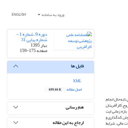
ورود به سامانه
ENGLISH
دوره 9، شماره 1 -
شماره پیاپی 31
بهار 1395
صفحه
159-175
فایل ها
XML
اصل مقاله
699.66 K
ابه‌حال انجام
وج کارآفرینان
هم رسانی
زه زمانی ایت
داده ها که با روش کدگذاری و
ارجاع به این مقاله
ت مالی، شرایط