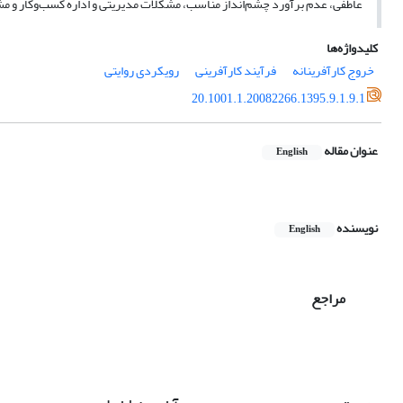
عاطفی، عدم برآورد چشم‌انداز مناسب، مشکلات مدیریتی و اداره کسب‌وکار و م
کلیدواژه‌ها
خروج کارآفرینانه
فرآیند کارآفرینی
رویکردی روایتی
20.1001.1.20082266.1395.9.1.9.1
عنوان مقاله
English
نویسنده
English
مراجع