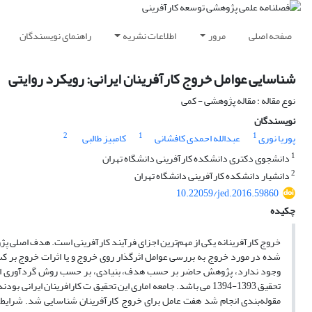
صفحه اصلی
مرور
اطلاعات نشریه
راهنمای نویسندگان
شناسایی عوامل خروج کارآفرینان ایرانی: رویکرد روایتی
نوع مقاله : مقاله پژوهشی - کمی
نویسندگان
2
1
1
پوریا نوری
عبدالله احمدی کافشانی
کامبیز طالبی
1
دانشجوی دکتری دانشکده کارآفرینی دانشگاه تهران
2
دانشیار دانشکده کارآفرینی دانشگاه تهران
10.22059/jed.2016.59860
چکیده
خروج کارآفرینانه یکی از مهم‌ترین اجزای فرآیند کارآفرینی است. هدف اصلی پژ
شده در مورد خروج به بررسی عوامل اثرگذار روی خروج و یا اثرات خروج بر کسب
وجود ندارد، پژوهش حاضر بر حسب هدف، بنیادی، بر حسب روش گردآوری اطلاع
مقوله‌بندی انجام شد هفت عامل برای خروج کارآفرینان شناسایی شد. شرایط 