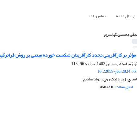
ارسال مقاله
تماس با ما
فی محسنی کیاسری
مؤثر بر کارآفرینی مجدد کارآفرینان شکست خورده مبتنی بر روش فراترکی
96-115
10.22059/jed.2024.35
ری، زهره نیک روی، جواد مشایخ
اصل مقاله
850.48 K