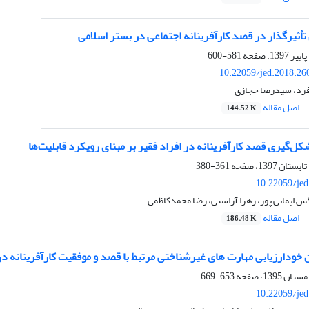
أثیرگذار در قصد کارآفرینانه اجتماعی در بستر اسلامی
581-600
10.22059/jed.2018.26
فرد، سیدرضا حجازی
اصل مقاله
144.52 K
کل‌گیری قصد کارآفرینانه در افراد فقیر بر مبنای رویکرد قابلیت‌ها
361-380
10.22059/jed
 ایمانی پور، زهرا آراستی، رضا محمدکاظمی
اصل مقاله
186.48 K
دارزیابی مهارت های غیرشناختی مرتبط با قصد و موفقیت کارآفرینانه در بین کودکان 12-11
653-669
10.22059/jed