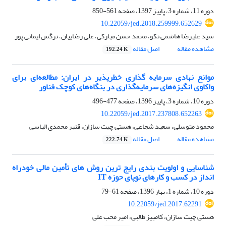
دوره 11، شماره 3، پاییز 1397، صفحه
561-850
10.22059/jed.2018.259999.652629
سید علیرضا هاشمی نکو، محمد حسن مبارکی، علی رضاییان، نرگس ایمانی پور
مشاهده مقاله
اصل مقاله
192.24 K
موانع نهادی سرمایه گذاری خطرپذیر در ایران: مطالعه‌ای برای
واکاوی انگیزه‌های سرمایه‌گذاری در بنگاه‌های کوچک فناور
دوره 10، شماره 3، پاییز 1396، صفحه
477-496
10.22059/jed.2017.237808.652263
محمود متوسلی، سعید شجاعی، هستی چیت سازان، قنبر محمدی الیاسی
مشاهده مقاله
اصل مقاله
222.74 K
شناسایی و اولویت‏ بندی رایج ترین روش های تأمین مالی خودراه
انداز در کسب‏ و کارهای نوپای حوزه IT
دوره 10، شماره 1، بهار 1396، صفحه
61-79
10.22059/jed.2017.62291
هستی چیت سازان، کامبیز طالبی، امیر محب علی