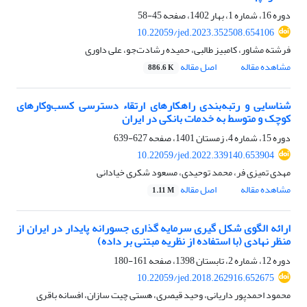
دوره 16، شماره 1، بهار 1402، صفحه
45-58
10.22059/jed.2023.352508.654106
فرشته مشاور، کامبیز طالبی، حمیده رشادت‌جو، علی داوری
مشاهده مقاله
اصل مقاله
886.6 K
شناسایی و رتبه‌بندی راهکارهای ارتقاء دسترسی کسب‌وکارهای
کوچک و متوسط به خدمات بانکی در ایران
دوره 15، شماره 4، زمستان 1401، صفحه
627-639
10.22059/jed.2022.339140.653904
مهدی تمیزی فر، محمد توحیدی، مسعود شکری خیادانی
مشاهده مقاله
اصل مقاله
1.11 M
ارائه الگوی شکل گیری سرمایه گذاری جسورانه پایدار در ایران از
منظر نهادی (با استفاده از نظریه مبتنی بر داده‏)
دوره 12، شماره 2، تابستان 1398، صفحه
161-180
10.22059/jed.2018.262916.652675
محمود احمدپور داریانی، وحید قیصری، هستی چیت سازان، افسانه باقری