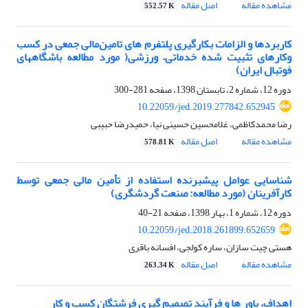
مشاهده مقاله
اصل مقاله
552.57 K
کاربردها و الزامات بکارگیری پلتفرم های ‌تامین‌مالی جمعی در کسب
وکارهای تثبیت شده ‌خدماتی–‌ ورزشی( مورد مطالعه باشگاههای
فوتبال ایران)
دوره 12، شماره 2، تابستان 1398، صفحه
281-300
10.22059/jed.2019.277842.652945
رضا محمدکاظمی، غلامحسین حسینی نیا، حمیدرضا حبیبی
مشاهده مقاله
اصل مقاله
578.81 K
شناسایی عوامل پیش‏برنده استفاده از تأمین‌ مالی‌ جمعی توسط
کارآفرینان (مورد مطالعه: صنعت گردشگری)
دوره 12، شماره 1، بهار 1398، صفحه
21-40
10.22059/jed.2018.261899.652659
هستی چیت سازان، ساره کولجی، افسانه باقری
مشاهده مقاله
اصل مقاله
263.34 K
اهداف، باور ها و فرآیند تصمیم گیری فرشتگان کسب و کار