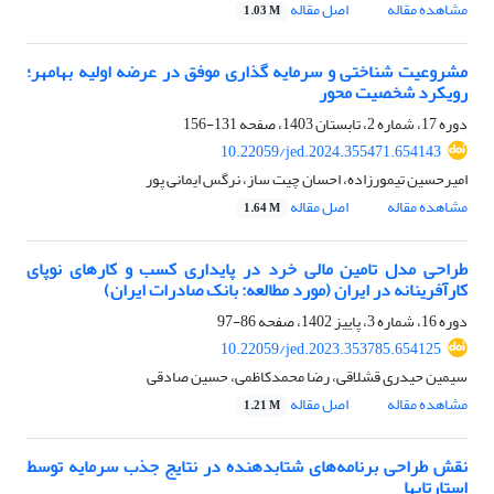
مشاهده مقاله
اصل مقاله
1.03 M
مشروعیت شناختی و سرمایه گذاری موفق در عرضه اولیه بهامهر؛
رویکرد شخصیت محور
دوره 17، شماره 2، تابستان 1403، صفحه
131-156
10.22059/jed.2024.355471.654143
امیرحسین تیمورزاده، احسان چیت ساز، نرگس ایمانی پور
مشاهده مقاله
اصل مقاله
1.64 M
طراحی مدل تامین مالی خرد در پایداری کسب و کارهای نوپای
کارآفرینانه در ایران (مورد مطالعه: بانک صادرات ایران)
دوره 16، شماره 3، پاییز 1402، صفحه
86-97
10.22059/jed.2023.353785.654125
سیمین حیدری قشلاقی، رضا محمدکاظمی، حسین صادقی
مشاهده مقاله
اصل مقاله
1.21 M
نقش طراحی برنامه‌های شتابدهنده در نتایج جذب سرمایه توسط
استارتاپها