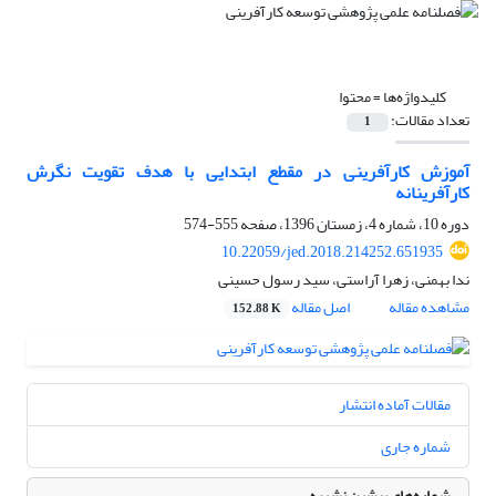
کلیدواژه‌ها =
محتوا
تعداد مقالات:
1
آموزش کارآفرینی در مقطع ابتدایی با هدف تقویت نگرش
کارآفرینانه
دوره 10، شماره 4، زمستان 1396، صفحه
555-574
10.22059/jed.2018.214252.651935
ندا بهمنی، زهرا آراستی، سید رسول حسینی
مشاهده مقاله
اصل مقاله
152.88 K
مقالات آماده انتشار
شماره جاری
شماره‌های پیشین نشریه