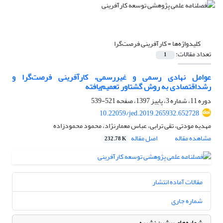
کلیدواژه‌ها =
کارآفرینی فرصت‌گرا
تعداد مقالات:
1
عوامل نهادی رسمی و غیررسمی، کارآفرینی فرصت‌گرا و
رشداقتصادی به روش گشتاور تعمیم‌یافته
دوره 11، شماره 3، پاییز 1397، صفحه
521-539
10.22059/jed.2019.265932.652728
مهدیه مودتی، تقی ترابی، عباس معمارنژاد، محمود محمودزاده
مشاهده مقاله
اصل مقاله
232.78 K
مقالات آماده انتشار
شماره جاری
شماره‌های پیشین نشریه