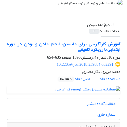
کلیدواژه‌ها =
بودن
تعداد مقالات:
1
آموزش کارآفرینی برای دانستن، انجام دادن و بودن در دوره
ابتدایی با رویکرد تلفیقی
دوره 10، شماره 4، زمستان 1396، صفحه
635-654
10.22059/jed.2018.239884.652291
محمد عزیزی، نگار مختاری
مشاهده مقاله
اصل مقاله
457.98 K
مقالات آماده انتشار
شماره جاری
شماره‌های پیشین نشریه