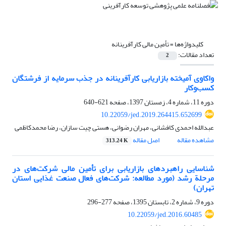
کلیدواژه‌ها =
تأمین مالی کارآفرینانه
تعداد مقالات:
2
واکاوی آمیخته بازاریابی کارآفرینانه در جذب سرمایه از فرشتگان
کسب‌وکار
دوره 11، شماره 4، زمستان 1397، صفحه
621-640
10.22059/jed.2019.264415.652699
عبدالله احمدی کافشانی، مهران رضوانی، هستی چیت سازان، رضا محمدکاظمی
مشاهده مقاله
اصل مقاله
313.24 K
شناسایی راهبرد‌‌های بازاریابی برای تأمین مالی شرکت‌های در
مرحلة رشد (مورد مطالعه: شرکت‌های فعال صنعت غذایی استان
تهران)
دوره 9، شماره 2، تابستان 1395، صفحه
277-296
10.22059/jed.2016.60485