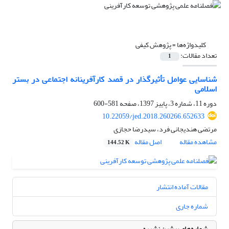
کلیدواژه‌ها =
پژوهش کیفی
تعداد مقالات:
1
شناسایی عوامل تأثیرگذار در قصد کارآفرینانه اجتماعی در بستر
اسلامی
دوره 11، شماره 3، پاییز 1397، صفحه
581-600
10.22059/jed.2018.260266.652633
مرتضی هندیجانی فرد، سیدرضا حجازی
مشاهده مقاله
اصل مقاله
144.52 K
مقالات آماده انتشار
شماره جاری
شماره‌های پیشین نشریه