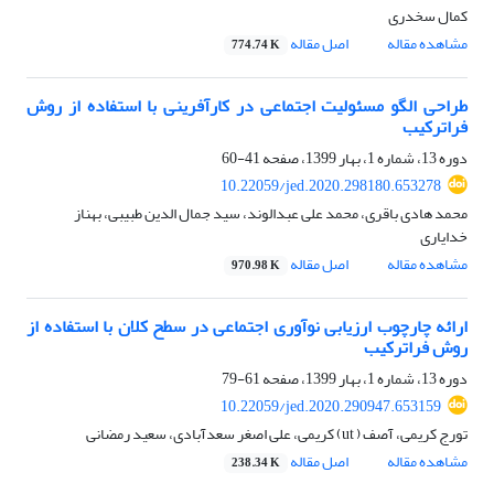
کمال سخدری
مشاهده مقاله
اصل مقاله
774.74 K
طراحی الگو مسئولیت اجتماعی در کارآفرینی با استفاده از روش
فراترکیب
دوره 13، شماره 1، بهار 1399، صفحه
41-60
10.22059/jed.2020.298180.653278
محمد هادی باقری، محمد علی عبدالوند، سید جمال الدین طبیبی، بهناز
خدایاری
مشاهده مقاله
اصل مقاله
970.98 K
ارائه چارچوب ارزیابی نوآوری اجتماعی در سطح کلان با استفاده از
روش فراترکیب
دوره 13، شماره 1، بهار 1399، صفحه
61-79
10.22059/jed.2020.290947.653159
تورج کریمی، آصف ( ut) کریمی، علی اصغر سعدآبادی، سعید رمضانی
مشاهده مقاله
اصل مقاله
238.34 K