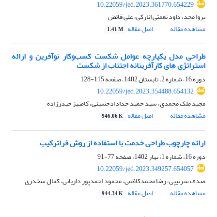
10.22059/jed.2023.361770.654229
پروا مجد، داود نعمتی انارکی، علی فائض
مشاهده مقاله
اصل مقاله
1.41 M
طراحی مدل یکپارچه عوامل شکست کسب‌وکار نوآفرین و ارائه
استراتژی های کارآفرینانه اجتناب از شکست
دوره 16، شماره 2، تابستان 1402، صفحه
115-128
10.22059/jed.2023.354488.654132
مجید ملک محمدی، سید حمید خدادادحسینی، کامبیز حیدرزاده
مشاهده مقاله
اصل مقاله
946.06 K
ارائه چارچوب طراحی خدمت با استفاده از روش فراترکیب
دوره 16، شماره 1، بهار 1402، صفحه
77-91
10.22059/jed.2023.349257.654057
صدف سرتیپی، رضا محمدکاظمی، محمود احمدپور داریانی، کمال سخدری
مشاهده مقاله
اصل مقاله
944.34 K