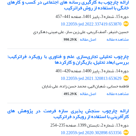
ارائه چارچوب به کارگیری رسانه های اجتماعی در کسب و کارهای
خانگی با استفاده از روش فراترکیب
دوره 15، شماره 3، پاییز 1401، صفحه
441-457
10.22059/jed.2022.337419.653870
حسین خنیفر، آصف کریمی، علی زین ساز، علی مبینی دهکردی
مشاهده مقاله
اصل مقاله
990.29 K
چارچوب تحلیلی تجاری‌سازی علم و فناوری با رویکرد فراترکیب:
بررسی ابعاد تحلیل، بازیگران و کارکردها
دوره 14، شماره 3، پاییز 1400، صفحه
420-401
10.22059/jed.2021.320813.653629
فاطمه حسابی، شعبان الهی، محمد حسن زاده، علی شایان
مشاهده مقاله
اصل مقاله
495.29 K
ارائه چارچوب سنجش پذیری سازه فرصت در پژوهش های
کارآفرینی با استفاده از رویکرد فراترکیب
دوره 13، شماره 2، تابستان 1399، صفحه
235-254
10.22059/jed.2020.302898.653356