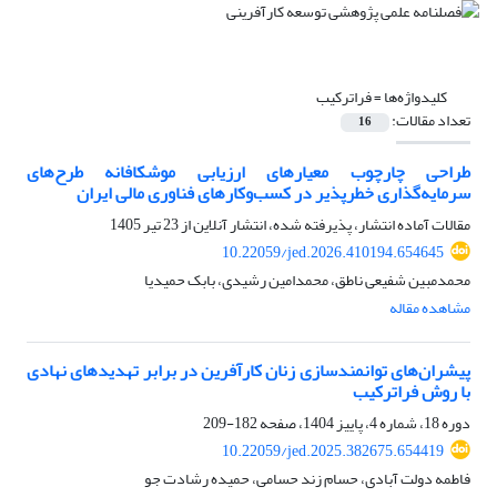
کلیدواژه‌ها =
فراترکیب
تعداد مقالات:
16
طراحی چارچوب معیارهای ارزیابی موشکافانه طرح‌های
سرمایه‌گذاری خطرپذیر در کسب‌و‌کارهای فناوری مالی ایران
مقالات آماده انتشار، پذیرفته شده، انتشار آنلاین از
23 تیر 1405
10.22059/jed.2026.410194.654645
محمدمبین شفیعی ناطق، محمدامین رشیدی، بابک حمیدیا
مشاهده مقاله
پیشران‌های توانمندسازی زنان کارآفرین در برابر تهدیدهای نهادی
با روش فراترکیب
دوره 18، شماره 4، پاییز 1404، صفحه
182-209
10.22059/jed.2025.382675.654419
فاطمه دولت آبادی، حسام زند حسامی، حمیده رشادت جو