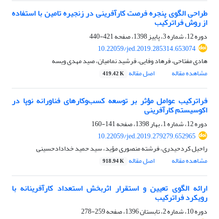
طراحی الگوی پنجره فرصت کارآفرینی در زنجیره تامین با استفاده
از روش فراترکیب
دوره 12، شماره 3، پاییز 1398، صفحه
421-440
10.22059/jed.2019.285314.653074
هادی مفتاحی، فرهاد وفایی، فرشید نمامیان، صید مهدی ویسه
مشاهده مقاله
اصل مقاله
419.42 K
فراترکیب عوامل مؤثر بر توسعه کسب‌وکارهای فناورانه نوپا در
اکوسیستم کارآفرینی
دوره 12، شماره 1، بهار 1398، صفحه
141-160
10.22059/jed.2019.279279.652965
راحیل کردحیدری، فرشته منصوری مؤید، سید حمید خدادادحسینی
مشاهده مقاله
اصل مقاله
918.94 K
ارائه الگوی تعیین و استقرار اثربخش استعداد کارآفرینانه با
رویکرد فراترکیب
دوره 10، شماره 2، تابستان 1396، صفحه
259-278