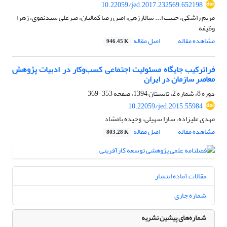
10.22059/jed.2017.232569.652198
مریم راشکی، حبیب ا... سالارزهی، امین رضا کمالیان، میرعلی سیدنقوی، زهرا
وظیفه
مشاهده مقاله
اصل مقاله
946.45 K
فراترکیب جایگاه مسئولیت اجتماعی کسب‌وکار در ادبیات پژوهش
معاصر سازمان در ایران
دوره 8، شماره 2، تابستان 1394، صفحه
353-369
10.22059/jed.2015.55984
مهدی علیزاده، سارا سهیلی، وحیده بامشاد
مشاهده مقاله
اصل مقاله
803.28 K
مقالات آماده انتشار
شماره جاری
شماره‌های پیشین نشریه