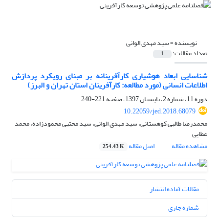
نویسنده =
سید مهدی الوانی
تعداد مقالات:
1
شناسایی ابعاد هوشیاری کارآفرینانه بر مبنای رویکرد پردازش
اطلاعات انسانی (مورد مطالعه: کارآفرینان استان تهران و البرز)
دوره 11، شماره 2، تابستان 1397، صفحه
221-240
10.22059/jed.2018.68079
محمدرضا طالبی کوهستانی، سید مهدی الوانی، سید محتبی محمودزاده، محمد
عطایی
مشاهده مقاله
اصل مقاله
254.43 K
مقالات آماده انتشار
شماره جاری