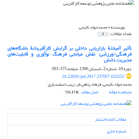
نویسنده =
محمدجواد نائیجی
تعداد مقالات:
1
تأثیر آمیختۀ بازاریابی داخلی بر گرایش کارآفرینانۀ باشگاه‌های
فرهنگی-ورزشی: نقش میانجی فرهنگ نوآوری و قابلیت‌های
مدیریت دانش
دوره 10، شماره 2، تابستان 1396، صفحه
375-393
10.22059/jed.2017.237057.652252
محمدجواد نائیجی، فرهاد پناهی فر، زینب اسفندیاری
مشاهده مقاله
اصل مقاله
731.17 K
مقالات آماده انتشار
شماره جاری