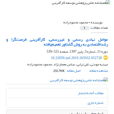
نویسنده =
محمود محمودزاده
تعداد مقالات:
1
عوامل نهادی رسمی و غیررسمی، کارآفرینی فرصت‌گرا و
رشداقتصادی به روش گشتاور تعمیم‌یافته
دوره 11، شماره 3، پاییز 1397، صفحه
521-539
10.22059/jed.2019.265932.652728
مهدیه مودتی، تقی ترابی، عباس معمارنژاد، محمود محمودزاده
مشاهده مقاله
اصل مقاله
232.78 K
مقالات آماده انتشار
شماره جاری
شماره‌های پیشین نشریه