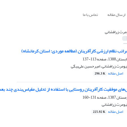
ارسال مقاله
تماس با ما
مرث زرافشانی
تب نظام ارزشی کارآفرینان (مطالعه موردی: استان کرمانشاه)
113-137
یومرث زرافشانی، امیرحسین علی‌بیگی
اصل مقاله
296.3 K
ای موفقیت کارآفرینان روستایی با استفاده از تحلیل مقیاس‌بندی چند بع
131-160
یومرث زرافشانی
اصل مقاله
225.92 K