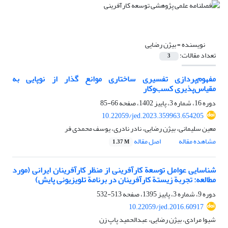
نویسنده =
بیژن رضایی
تعداد مقالات:
3
مفهوم‌پردازی تفسیری ساختاری موانع گذار از نوپایی به
مقیاس‌پذیری کسب‌وکار
دوره 16، شماره 3، پاییز 1402، صفحه
66-85
10.22059/jed.2023.359963.654205
معین سلیمانی، بیژن رضایی، نادر نادری، یوسف محمدی فر
مشاهده مقاله
اصل مقاله
1.37 M
شناسایی عوامل توسعة کارآفرینی از منظر کارآفرینان ایرانی (مورد
مطالعه: تجربة زیستة کارآفرینان در برنامة تلویزیونی پایش)
دوره 9، شماره 3، پاییز 1395، صفحه
513-532
10.22059/jed.2016.60917
شیوا مرادی، بیژن رضایی، عبدالحمید پاپ زن