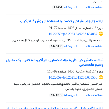
سجادی
مشاهده مقاله
اصل مقاله
1.26 M
ارائه چارچوب طراحی خدمت با استفاده از روش فراترکیب
دوره 16، شماره 1، بهار 1402، صفحه
77-91
10.22059/jed.2023.349257.654057
صدف سرتیپی، رضا محمدکاظمی، محمود احمدپور داریانی، کمال سخدری
مشاهده مقاله
اصل مقاله
944.34 K
شاکله دانش در نظریه توانمندسازی کارآفرینانه فقرا: یک تحلیل
وسیع علم‏‏‏سنجی
دوره 14، شماره 1، بهار 1400، صفحه
99-118
10.22059/jed.2021.315258.653536
امیرحسین شفیعیان، قنبر محمدی الیاسی، محمود احمدپور داریانی، سید
احسان خاندوزی، حمید پاداش
مشاهده مقاله
اصل مقاله
992.07 K
ارائه الگوی شکل گیری سرمایه گذاری جسورانه پایدار در ایران از