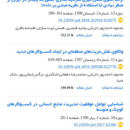
منظر نهادی (با استفاده از نظریه مبتنی بر داده‏)
دوره 12، شماره 2، تابستان 1398، صفحه
161-180
10.22059/jed.2018.262916.652675
محمود احمدپور داریانی، وحید قیصری، هستی چیت سازان، افسانه باقری
مشاهده مقاله
اصل مقاله
552.57 K
واکاوی نقش مزیت‌های منطقه‌ای در ایجاد کسب‌وکارهای جدید
دوره 11، شماره 4، زمستان 1397، صفحه
601-619
10.22059/jed.2019.268508.652770
محمود احمدپور داریانی، محمدرضا دهقانی اشکذری، نرگس ایمانی پور، بابک
ضیاء
مشاهده مقاله
اصل مقاله
190.09 K
شناسایی عوامل موفقیت مدیریت منابع انسانی در کسب‌وکارهای
کوچک و متوسط
دوره 10، شماره 1، بهار 1396، صفحه
1-20
10.22059/jed.2017.62286