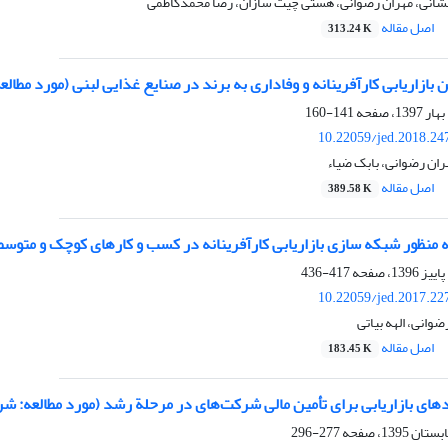
فشانی، مهران رضوانی، هستی چیت سازان، رضا محمدکاظمی
اصل مقاله
313.24 K
بازاریابی کارآفرینانه و وفاداری به برند در صنایع غذایی لبنی (مورد مطالعه
141-160
10.22059/jed.2018.24
ان رضوانی، بابک ضیاء
اصل مقاله
389.58 K
ه منظور شبکه سازی بازاریابی کارآفرینانه در کسب و کارهای کوچک و متوس
417-436
10.22059/jed.2017.22
ضوانی، الهه بیاتی
اصل مقاله
183.45 K
‌های بازاریابی برای تأمین مالی شرکت‌های در مرحلة رشد (مورد مطالعه: 
277-296