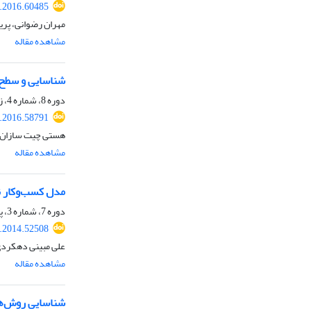
.2016.60485
مهران رضوانی، پری
مشاهده مقاله
شناسایی و سطح‏ 
دوره 8، شماره 4، زمستان 1394، صفحه
.2016.58791
هستی چیت سازان، 
مشاهده مقاله
مدل کسب‌‌‌وکار نوآورانة B2C برای شرکت‌های پخش (مطا
دوره 7، شماره 3، پاییز 1393، صفحه
.2014.52508
علی مبینی دهکردی،
مشاهده مقاله
شناسایی روش‌ها