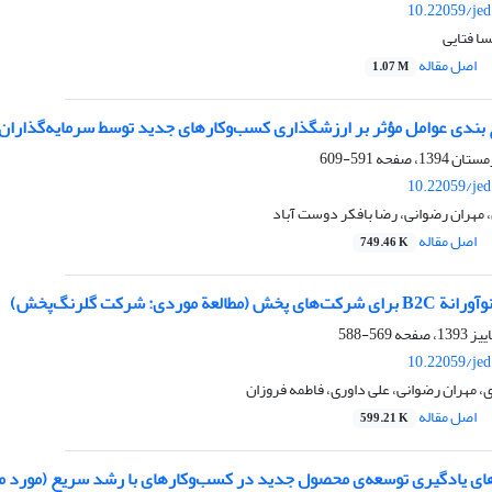
10.22059/jed
سا فتایی
اصل مقاله
1.07 M
بندی عوامل مؤثر بر ارزشگذاری کسب‌و‌کار‌های جدید توسط سرمایه‌گذاران 
591-609
10.22059/jed
مهران رضوانی، رضا بافکر دوست آباد
اصل مقاله
749.46 K
لعة موردی: شرکت گلرنگ‌پخش)
569-588
10.22059/jed
 مهران رضوانی، علی داوری، فاطمه فروزان
اصل مقاله
599.21 K
ی یادگیری توسعه‌ی محصول جدید در کسب‌وکارهای با رشد سریع (مورد مطا