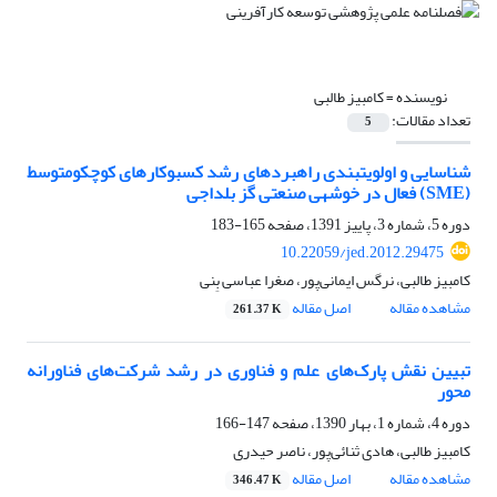
نویسنده =
کامبیز طالبی
تعداد مقالات:
5
شناسایی و اولویت‏بندی راهبردهای رشد کسب‏و‏کارهای کوچک‏و‏متوسط
(SME) فعال در خوشه‏ی صنعتی گز بلداجی
دوره 5، شماره 3، پاییز 1391، صفحه
165-183
10.22059/jed.2012.29475
کامبیز طالبی، نرگس ایمانی‌پور، صغرا عباسی بِنی
مشاهده مقاله
اصل مقاله
261.37 K
تبیین نقش پارک‌های علم و فناوری در رشد شرکت‌های فناورانه
محور
دوره 4، شماره 1، بهار 1390، صفحه
147-166
کامبیز طالبی، هادی ثنائی‌پور، ناصر حیدری
مشاهده مقاله
اصل مقاله
346.47 K